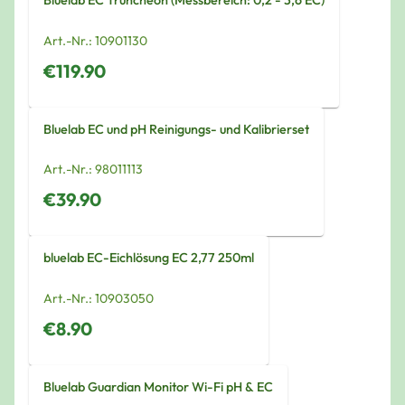
Bluelab EC Truncheon (Messbereich: 0,2 - 3,6 EC)
Art.-Nr.:
10901130
€119.90
Bluelab EC und pH Reinigungs- und Kalibrierset
Art.-Nr.:
98011113
€39.90
bluelab EC-Eichlösung EC 2,77 250ml
Art.-Nr.:
10903050
€8.90
Bluelab Guardian Monitor Wi-Fi pH & EC