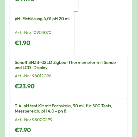
pH-Eichlösung 4,01 pH 20 ml
Art.-Nr.:
10903070
€1.90
Sonoff SNZB-02LD Zigbee-Thermometer mit Sonde
und LCD-Display
Art.-Nr.:
98012096
€23.90
T.A. pH test Kit mit Farbskala, 30 ml, für 500 Tests,
Messbereich, pH 4,0 - ph 8
Art.-Nr.:
98000299
€7.90