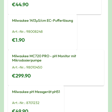
€44.90
Milwaukee 1413µS/cm EC-Pufferlösung
Art.-Nr.:
98008248
€1.90
Milwaukee MC720 PRO - pH Monitor mit
Mikrodosierpumpe
Art.-Nr.:
98010450
€299.90
Milwaukee pH Messgerät pH51
Art.-Nr.:
8701232
€49.90