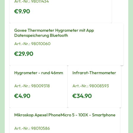
Art.-Nr.:
98011434
€9.90
Govee Thermometer Hygrometer mit App
Datenspeicherung Bluetooth
Art.-Nr.:
98010060
€29.90
Hygrometer - rund 46mm
Infrarot-Thermometer
Art.-Nr.:
98009318
Art.-Nr.:
98008593
€4.90
€34.90
Mikroskop Apexel PhoneMicro 5 - 100X - Smartphone
Art.-Nr.:
98010586