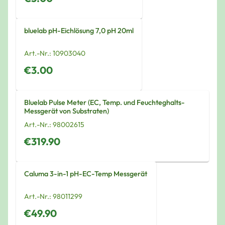
bluelab pH-Eichlösung 7,0 pH 20ml
Art.-Nr.:
10903040
€3.00
Bluelab Pulse Meter (EC, Temp. und Feuchteghalts-
Messgerät von Substraten)
Art.-Nr.:
98002615
€319.90
Caluma 3-in-1 pH-EC-Temp Messgerät
Art.-Nr.:
98011299
€49.90