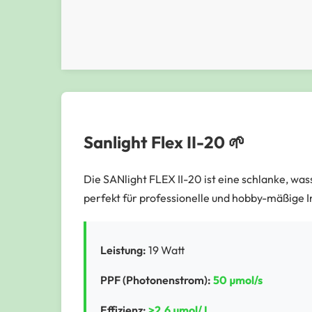
Sanlight Flex II-20 🌱
Die SANlight FLEX II-20 ist eine schlanke, 
perfekt für professionelle und hobby-mäßige 
Leistung:
19 Watt
PPF (Photonenstrom):
50 µmol/s
Effizienz:
>2,6 µmol/J