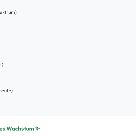
ektrum)
t)
beute)
ndes Wachstum ✨