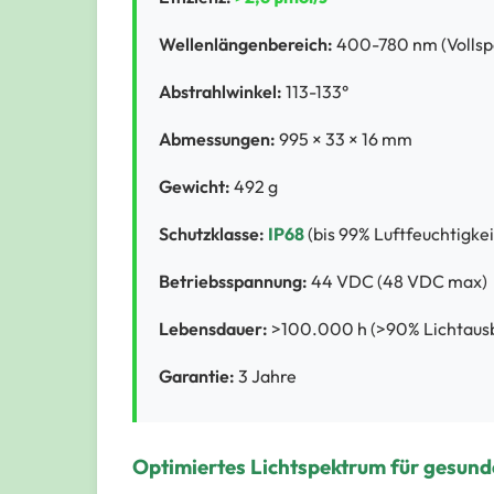
Wellenlängenbereich:
400-780 nm (Vollsp
Abstrahlwinkel:
113-133°
Abmessungen:
995 × 33 × 16 mm
Gewicht:
492 g
Schutzklasse:
IP68
(bis 99% Luftfeuchtigkei
Betriebsspannung:
44 VDC (48 VDC max)
Lebensdauer:
>100.000 h (>90% Lichtaus
Garantie:
3 Jahre
Optimiertes Lichtspektrum für gesu