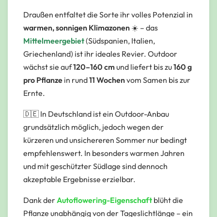
Draußen entfaltet die Sorte ihr volles Potenzial in
warmen, sonnigen Klimazonen
☀️ – das
Mittelmeergebiet
(Südspanien, Italien,
Griechenland) ist ihr ideales Revier. Outdoor
wächst sie auf
120–160 cm
und liefert bis zu
160 g
pro Pflanze
in rund
11 Wochen
vom Samen bis zur
Ernte.
🇩🇪
In Deutschland ist ein Outdoor-Anbau
grundsätzlich möglich, jedoch wegen der
kürzeren und unsichereren Sommer nur bedingt
empfehlenswert. In besonders warmen Jahren
und mit geschützter Südlage sind dennoch
akzeptable Ergebnisse erzielbar.
Dank der
Autoflowering-Eigenschaft
blüht die
Pflanze unabhängig von der Tageslichtlänge – ein