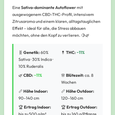
Eine
Sativa-dominante Autoflower
mit
ausgewogenem CBD-THC-Profil, intensivem
Zitrusaroma und einem klaren, alltagstauglichen
Effekt – ideal für alle, die Stress abbauen
möchten, ohne den Kopf zu verlieren. 🍋🌿
🧬
Genetik:
60%
💊
THC:
~11%
Sativa · 30% Indica ·
10% Ruderalis
🌿
CBD:
~11%
🌸
Blütezeit:
ca. 8
Wochen
📏
Höhe Indoor:
📏
Höhe Outdoor:
90–140 cm
120–160 cm
🏆
Ertrag Indoor:
🏆
Ertrag Outdoor:
bis zu 500 g/m²
bis zu 160 g/Pflanze