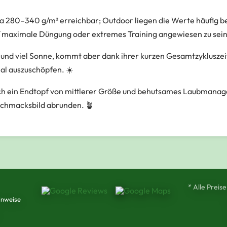
 280–340 g/m² erreichbar; Outdoor liegen die Werte häufig be
uf maximale Düngung oder extremes Training angewiesen zu sein
nd viel Sonne, kommt aber dank ihrer kurzen Gesamtzykluszei
ial auszuschöpfen. ☀️
ich ein Endtopf von mittlerer Größe und behutsames Laubmanagem
schmacksbild abrunden. 🪴
* Alle Preise
inweise