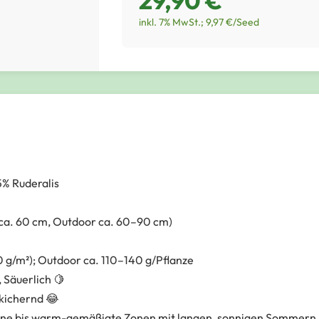
29,90 €
inkl. 7% MwSt.; 9,97 €/Seed
5% Ruderalis
 ca. 60 cm, Outdoor ca. 60–90 cm)
 g/m²); Outdoor ca. 110–140 g/Pflanze
️, Säuerlich 🍋
 kichernd 😂
ne bis warm-gemäßigte Zonen mit langen, sonnigen Sommern. 