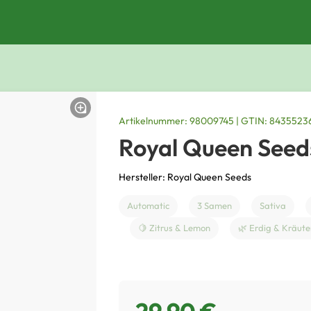
Artikelnummer: 98009745 | GTIN: 843552
Royal Queen Seed
Hersteller: Royal Queen Seeds
Automatic
3 Samen
Sativa
🍋 Zitrus & Lemon
🌿 Erdig & Kräute