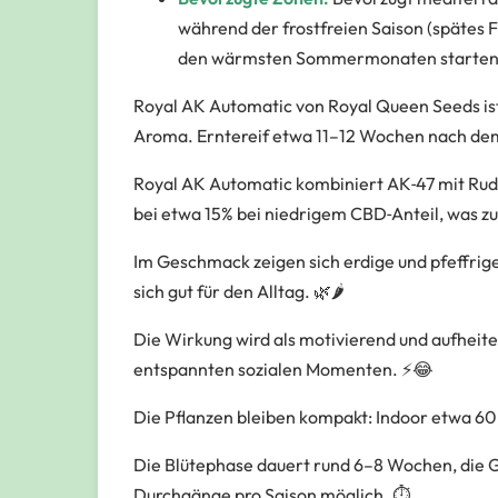
während der frostfreien Saison (spätes F
den wärmsten Sommermonaten starten; n
Royal AK Automatic von Royal Queen Seeds ist
Aroma. Erntereif etwa 11–12 Wochen nach dem
Royal AK Automatic kombiniert AK‑47 mit Rude
bei etwa 15% bei niedrigem CBD‑Anteil, was zu
Im Geschmack zeigen sich erdige und pfeffrige
sich gut für den Alltag. 🌿🌶️
Die Wirkung wird als motivierend und aufheite
entspannten sozialen Momenten. ⚡😂
Die Pflanzen bleiben kompakt: Indoor etwa 60 
Die Blütephase dauert rund 6–8 Wochen, die 
Durchgänge pro Saison möglich. ⏱️