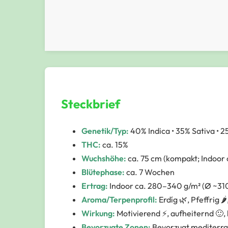
Steckbrief
Genetik/Typ:
40% Indica • 35% Sativa • 2
THC:
ca. 15%
Wuchshöhe:
ca. 75 cm (kompakt; Indoor
Blütephase:
ca. 7 Wochen
Ertrag:
Indoor ca. 280–340 g/m² (Ø ~310
Aroma/Terpenprofil:
Erdíg 🌿, Pfeffrig 🌶
Wirkung:
Motivierend ⚡, aufheiternd 🙂,
Bevorzugte Zonen:
Bevorzugt mediterra