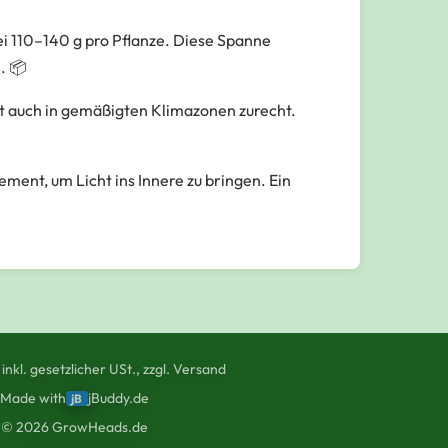
i 110–140 g pro Pflanze. Diese Spanne
. 📦
t auch in gemäßigten Klimazonen zurecht.
ent, um Licht ins Innere zu bringen. Ein
 inkl. gesetzlicher USt., zzgl. Versand
Made with
jBuddy.de
jB
©
2026
GrowHeads.de