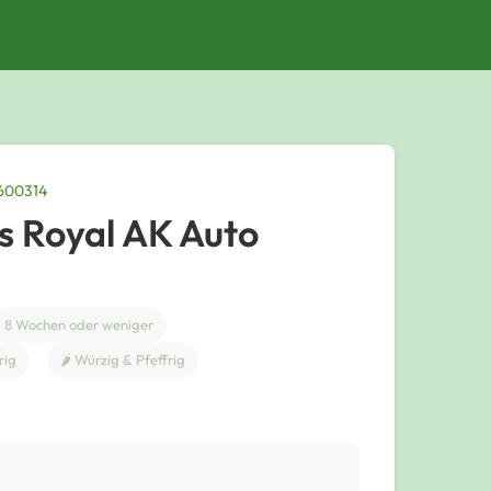
3600314
s Royal AK Auto
8 Wochen oder weniger
rig
🌶️ Würzig & Pfeffrig