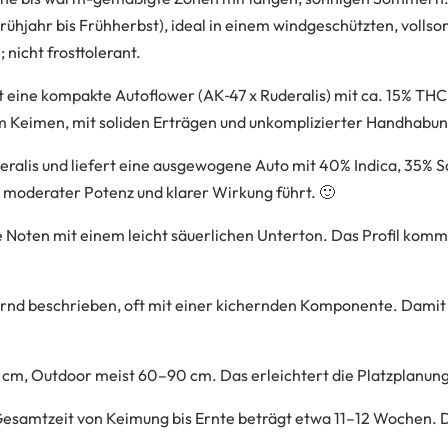
rühjahr bis Frühherbst), ideal in einem windgeschützten, vollso
icht frosttolerant.
 eine kompakte Autoflower (AK‑47 x Ruderalis) mit ca. 15% THC
 Keimen, mit soliden Erträgen und unkomplizierter Handhabun
ralis und liefert eine ausgewogene Auto mit 40% Indica, 35% Sa
 moderater Potenz und klarer Wirkung führt. 🙂
 Noten mit einem leicht säuerlichen Unterton. Das Profil komm
rnd beschrieben, oft mit einer kichernden Komponente. Damit p
cm, Outdoor meist 60–90 cm. Das erleichtert die Platzplanung 
Gesamtzeit von Keimung bis Ernte beträgt etwa 11–12 Wochen.