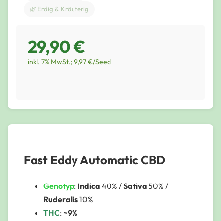
🌿 Erdig & Kräuterig
29,90 €
inkl. 7% MwSt.; 9,97 €/Seed
Fast Eddy Automatic CBD
Genotyp
:
Indica
40% /
Sativa
50% /
Ruderalis
10%
THC
:
~9%