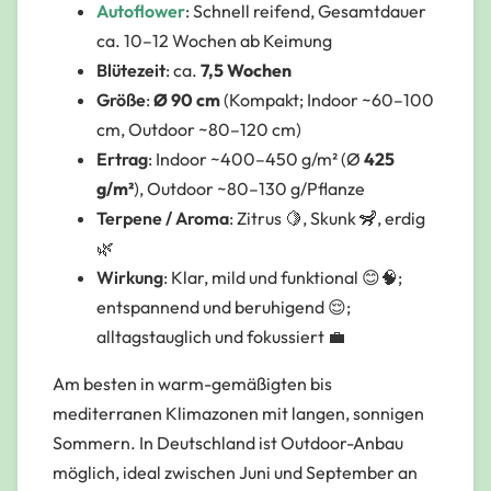
Autoflower
: Schnell reifend, Gesamtdauer
ca. 10–12 Wochen ab Keimung
Blütezeit
: ca.
7,5 Wochen
Größe
:
Ø 90 cm
(Kompakt; Indoor ~60–100
cm, Outdoor ~80–120 cm)
Ertrag
: Indoor ~400–450 g/m² (Ø
425
g/m²
), Outdoor ~80–130 g/Pflanze
Terpene / Aroma
: Zitrus 🍋, Skunk 🦨, erdig
🌿
Wirkung
: Klar, mild und funktional 😊🧠;
entspannend und beruhigend 😌;
alltagstauglich und fokussiert 💼
Am besten in warm-gemäßigten bis
mediterranen Klimazonen mit langen, sonnigen
Sommern. In Deutschland ist Outdoor-Anbau
möglich, ideal zwischen Juni und September an