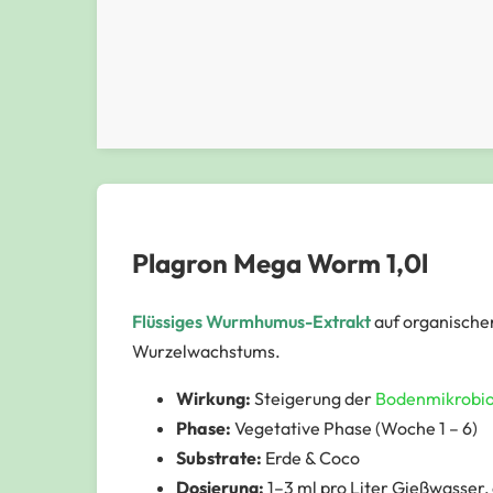
Plagron Mega Worm 1,0l
Flüssiges Wurmhumus-Extrakt
auf organischer
Wurzelwachstums.
Wirkung:
Steigerung der
Bodenmikrobio
Phase:
Vegetative Phase (Woche 1 – 6)
Substrate:
Erde & Coco
Dosierung:
1–3 ml pro Liter Gießwasser,