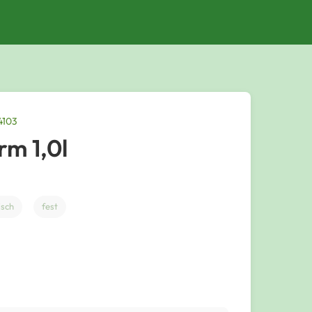
4103
m 1,0l
sch
fest