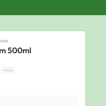
22376
om 500ml
flüssig