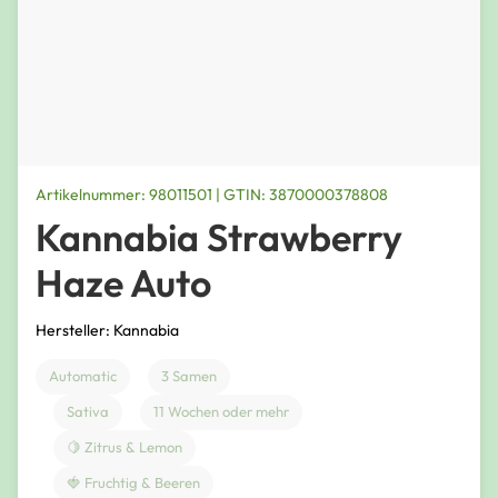
Artikelnummer: 98011501 | GTIN: 3870000378808
Kannabia Strawberry
Haze Auto
Hersteller: Kannabia
Automatic
3 Samen
Sativa
11 Wochen oder mehr
🍋 Zitrus & Lemon
🍓 Fruchtig & Beeren