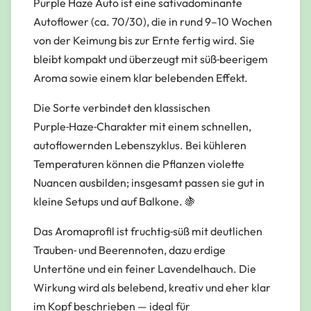
Purple Haze Auto ist eine sativadominante
Autoflower (ca. 70/30), die in rund 9–10 Wochen
von der Keimung bis zur Ernte fertig wird. Sie
bleibt kompakt und überzeugt mit süß‑beerigem
Aroma sowie einem klar belebenden Effekt.
Die Sorte verbindet den klassischen
Purple‑Haze‑Charakter mit einem schnellen,
autoflowernden Lebenszyklus. Bei kühleren
Temperaturen können die Pflanzen violette
Nuancen ausbilden; insgesamt passen sie gut in
kleine Setups und auf Balkone. 🍇
Das Aromaprofil ist fruchtig‑süß mit deutlichen
Trauben‑ und Beerennoten, dazu erdige
Untertöne und ein feiner Lavendelhauch. Die
Wirkung wird als belebend, kreativ und eher klar
im Kopf beschrieben — ideal für