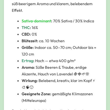
süß‑beerigem Aroma und klarem, belebendem
Effekt.
Sativa‑dominant
:
70% Sativa / 30% Indica
THC
:
16%
CBD:
0%
Blütezeit:
ca. 10 Wochen
Größe:
Indoor ca. 50–70 cm; Outdoor bis ≈
120 cm
Ertrag
:
Hoch — etwa 400 g/m²
Aroma:
Süße Beeren & Traube, erdige
Akzente, Hauch von Lavendel 🍇🍓🌱🌸
Wirkung:
Belebend, kreativ, klar im Kopf ⚡
🎨🧠🙂
Geeignete Zone:
gemäßigte Klimazonen
(Mitteleuropa)