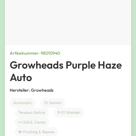
Artikelnummer: 98010940
Growheads Purple Haze
Auto
Hersteller: Growheads
Automatic
10 Samen
Tendenz Sativa
9-10 Wochen
🍬 Süß & Candy
🍓 Fruchtig & Beeren