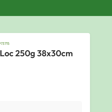
973715
pLoc 250g 38x30cm