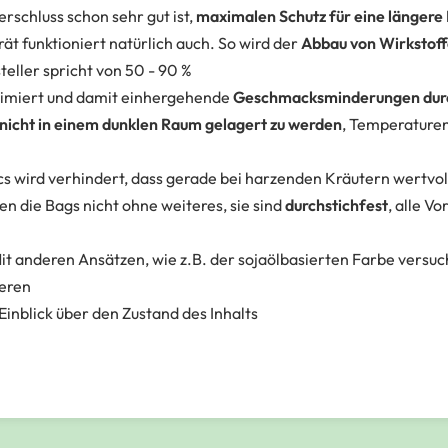
rschluss schon sehr gut ist,
maximalen Schutz für eine längere
ät funktioniert natürlich auch. So wird der
Abbau von Wirkstof
steller spricht von 50 - 90 %
nimiert und damit einhergehende
Geschmacksminderungen durc
nicht in einem dunklen Raum gelagert zu werden
, Temperaturen
cs wird verhindert, dass gerade bei harzenden Kräutern wertvol
n die Bags nicht ohne weiteres, sie sind
durchstichfest
, alle V
Mit anderen Ansätzen, wie z.B. der sojaölbasierten Farbe versu
ieren
Einblick über den Zustand des Inhalts