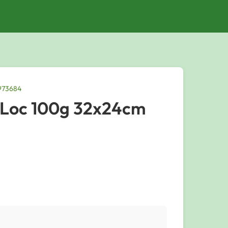
973684
pLoc 100g 32x24cm