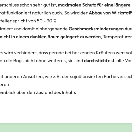
rschluss schon sehr gut ist,
maximalen Schutz für eine längere
ät funktioniert natürlich auch. So wird der
Abbau von Wirkstof
steller spricht von 50 - 90 %
nimiert und damit einhergehende
Geschmacksminderungen durc
nicht in einem dunklen Raum gelagert zu werden
, Temperaturen
cs wird verhindert, dass gerade bei harzenden Kräutern wertvol
n die Bags nicht ohne weiteres, sie sind
durchstichfest
, alle V
Mit anderen Ansätzen, wie z.B. der sojaölbasierten Farbe versu
ieren
Einblick über den Zustand des Inhalts