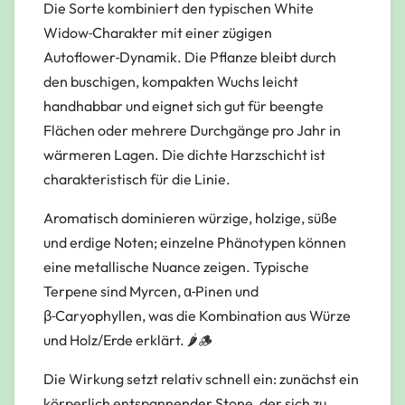
Die Sorte kombiniert den typischen White
Widow‑Charakter mit einer zügigen
Autoflower‑Dynamik. Die Pflanze bleibt durch
den buschigen, kompakten Wuchs leicht
handhabbar und eignet sich gut für beengte
Flächen oder mehrere Durchgänge pro Jahr in
wärmeren Lagen. Die dichte Harzschicht ist
charakteristisch für die Linie.
Aromatisch dominieren würzige, holzige, süße
und erdige Noten; einzelne Phänotypen können
eine metallische Nuance zeigen. Typische
Terpene sind Myrcen, α‑Pinen und
β‑Caryophyllen, was die Kombination aus Würze
und Holz/Erde erklärt. 🌶️🪵
Die Wirkung setzt relativ schnell ein: zunächst ein
körperlich entspannender Stone, der sich zu