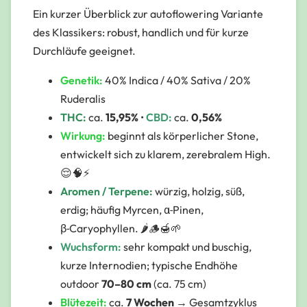
Ein kurzer Überblick zur autoflowering Variante
des Klassikers: robust, handlich und für kurze
Durchläufe geeignet.
Genetik:
40% Indica / 40% Sativa / 20%
Ruderalis
THC:
ca.
15,95%
•
CBD:
ca.
0,56%
Wirkung:
beginnt als körperlicher Stone,
entwickelt sich zu klarem, zerebralem High.
😌🧠⚡️
Aromen / Terpene:
würzig, holzig, süß,
erdig; häufig Myrcen, α‑Pinen,
β‑Caryophyllen. 🌶️🪵🍯🌱
Wuchsform:
sehr kompakt und buschig,
kurze Internodien; typische Endhöhe
outdoor
70–80 cm
(ca. 75 cm)
Blütezeit:
ca.
7 Wochen
→ Gesamtzyklus