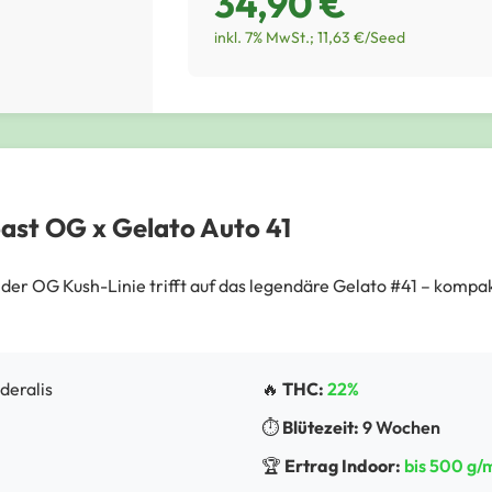
34,90 €
inkl. 7% MwSt.; 11,63 €/Seed
ast OG x Gelato Auto 41
 der OG Kush-Linie trifft auf das legendäre Gelato #41 – komp
uderalis
🔥
THC:
22%
⏱️
Blütezeit:
9 Wochen
🏆
Ertrag Indoor:
bis 500 g/