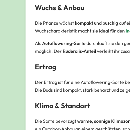
Wuchs & Anbau
Die Pflanze wächst
kompakt und buschig
auf e
Wuchscharakteristik macht sie ideal für den
I
Als
Autoflowering-Sorte
durchläuft sie den ge
möglich. Der
Ruderalis-Anteil
verleiht ihr zu
Ertrag
Der Ertrag ist für eine Autoflowering-Sorte 
Die Buds sind kompakt, stark beharzt und zeig
Klima & Standort
Die Sorte bevorzugt
warme, sonnige Klimazo
ein Outdoor-Anbau an einem geschützten, son