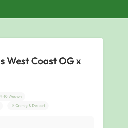
s West Coast OG x
9-10 Wochen
🍦 Cremig & Dessert