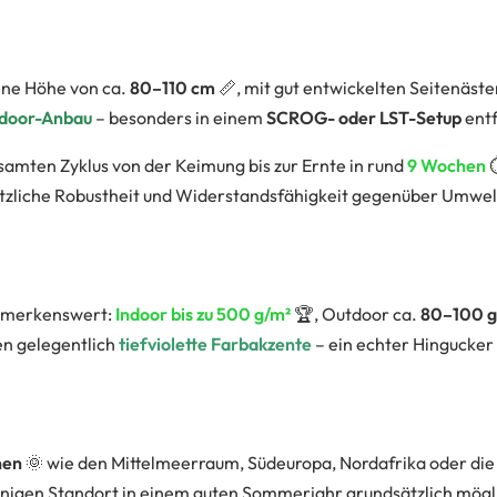
ine Höhe von ca.
80–110 cm
📏, mit gut entwickelten Seitenäste
ndoor-Anbau
– besonders in einem
SCROG- oder LST-Setup
entf
samten Zyklus von der Keimung bis zur Ernte in rund
9 Wochen
⏱
sätzliche Robustheit und Widerstandsfähigkeit gegenüber Umw
bemerkenswert:
Indoor bis zu 500 g/m²
🏆, Outdoor ca.
80–100 g 
en gelegentlich
tiefviolette Farbakzente
– ein echter Hingucker
nen
🌞 wie den Mittelmeerraum, Südeuropa, Nordafrika oder di
nigen Standort in einem guten Sommerjahr grundsätzlich mögli