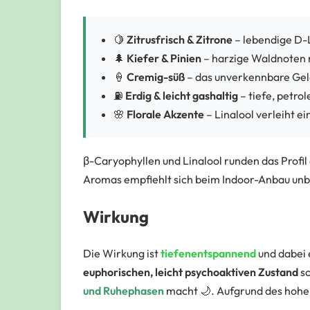
🍋
Zitrusfrisch & Zitrone
– lebendige D-
🌲
Kiefer & Pinien
– harzige Waldnoten 
🍦
Cremig-süß
– das unverkennbare Gela
⛽
Erdig & leicht gashaltig
– tiefe, petro
🌸
Florale Akzente
– Linalool verleiht 
β-Caryophyllen und Linalool runden das Profi
Aromas empfiehlt sich beim Indoor-Anbau unbe
Wirkung
Die Wirkung ist
tiefenentspannend
und dabei 
euphorischen, leicht psychoaktiven Zustand
sc
und Ruhephasen
macht 🌙. Aufgrund des hohe