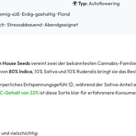
🌍
Typ:
Autoflowering
remig-süß · Erdig-gashaltig · Floral
ch · Stressabbauend · Abendgeeignet
n House Seeds
vereint zwei der bekanntesten Cannabis-Familien
 von
80% Indica
, 10% Sativa und 10% Ruderalis bringt sie das B
 körperliches Entspannungsgefühl 😌, während der Sativa-Anteil
C-Gehalt von 22%
ist diese Sorte klar für erfahrenere Konsumen
und vielschichtig: