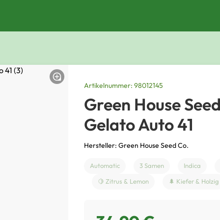
Artikelnummer: 98012145
Green House Seed
Gelato Auto 41
Hersteller: Green House Seed Co.
Automatic
3 Samen
Indica
🍋 Zitrus & Lemon
🌲 Kiefer & Holzig