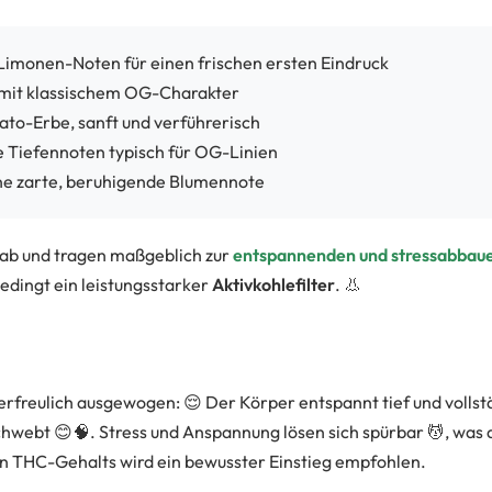
Limonen-Noten für einen frischen ersten Eindruck
mit klassischem OG-Charakter
to-Erbe, sanft und verführerisch
le Tiefennoten typisch für OG-Linien
eine zarte, beruhigende Blumennote
l ab und tragen maßgeblich zur
entspannenden und stressabbau
dingt ein leistungsstarker
Aktivkohlefilter
. 👃
erfreulich ausgewogen: 😌 Der Körper entspannt tief und vollst
hwebt 😊🧠. Stress und Anspannung lösen sich spürbar 💆, was d
n THC-Gehalts wird ein bewusster Einstieg empfohlen.