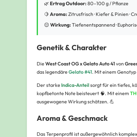
🌿
Ertrag Outdoor:
80–100 g / Pflanze
🍋
Aroma:
Zitrusfrisch · Kiefer & Pinien · C
😌
Wirkung:
Tiefenentspannend · Euphoris
Genetik & Charakter
Die
West Coast OG x Gelato Auto 41
von
Gree
das legendäre
Gelato #41
. Mit einem Genotyp
Der starke
Indica-Anteil
sorgt für ein tiefes,
kopfbetonte Note beisteuert 🧠. Mit einem
TH
ausgewogene Wirkung schätzen. 💪
Aroma & Geschmack
Das Terpenprofil ist außergewöhnlich komplex 