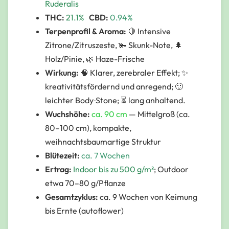
Ruderalis
THC:
21.1%
CBD:
0.94%
Terpenprofil & Aroma:
🍋 Intensive
Zitrone/Zitruszeste, 🫚 Skunk-Note, 🌲
Holz/Pinie, 🌿 Haze-Frische
Wirkung:
🧠 Klarer, zerebraler Effekt; ✨
kreativitätsfördernd und anregend; 🙂
leichter Body‑Stone; ⏳ lang anhaltend.
Wuchshöhe:
ca. 90 cm
—
Mittelgroß (ca.
80–100 cm), kompakte,
weihnachtsbaumartige Struktur
Blütezeit:
ca. 7 Wochen
Ertrag:
Indoor bis zu 500 g/m²
; Outdoor
etwa 70–80 g/Pflanze
Gesamtzyklus:
ca. 9 Wochen von Keimung
bis Ernte (autoflower)