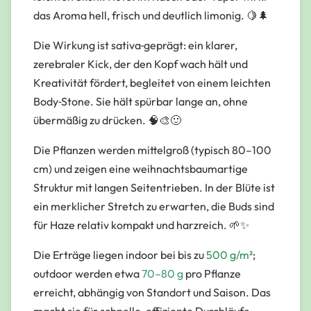
das Aroma hell, frisch und deutlich limonig. 🍋🌲
Die Wirkung ist sativa‑geprägt: ein klarer,
zerebraler Kick, der den Kopf wach hält und
Kreativität fördert, begleitet von einem leichten
Body‑Stone. Sie hält spürbar lange an, ohne
übermäßig zu drücken. 🧠🎨🙂
Die Pflanzen werden mittelgroß (typisch 80–100
cm) und zeigen eine weihnachtsbaumartige
Struktur mit langen Seitentrieben. In der Blüte ist
ein merklicher Stretch zu erwarten, die Buds sind
für Haze relativ kompakt und harzreich. 🌱✨
Die Erträge liegen indoor bei bis zu
500 g/m²
;
outdoor werden etwa
70–80 g
pro Pflanze
erreicht, abhängig von Standort und Saison. Das
macht sie für schnelle, effiziente Durchläufe