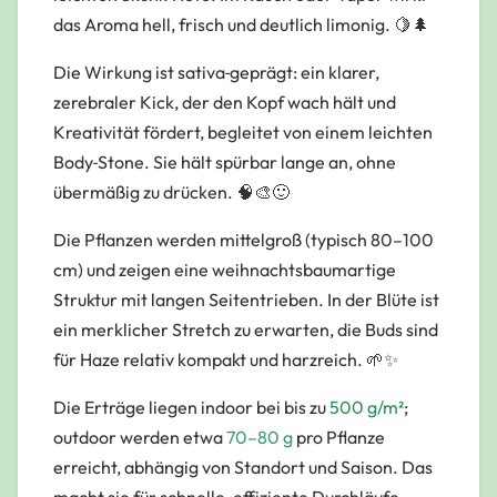
das Aroma hell, frisch und deutlich limonig. 🍋🌲
Die Wirkung ist sativa‑geprägt: ein klarer,
zerebraler Kick, der den Kopf wach hält und
Kreativität fördert, begleitet von einem leichten
Body‑Stone. Sie hält spürbar lange an, ohne
übermäßig zu drücken. 🧠🎨🙂
Die Pflanzen werden mittelgroß (typisch 80–100
cm) und zeigen eine weihnachtsbaumartige
Struktur mit langen Seitentrieben. In der Blüte ist
ein merklicher Stretch zu erwarten, die Buds sind
für Haze relativ kompakt und harzreich. 🌱✨
Die Erträge liegen indoor bei bis zu
500 g/m²
;
outdoor werden etwa
70–80 g
pro Pflanze
erreicht, abhängig von Standort und Saison. Das
macht sie für schnelle, effiziente Durchläufe