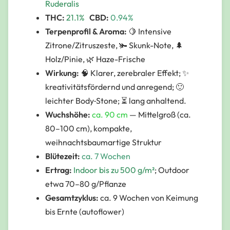
Ruderalis
THC:
21.1%
CBD:
0.94%
Terpenprofil & Aroma:
🍋 Intensive
Zitrone/Zitruszeste, 🫚 Skunk-Note, 🌲
Holz/Pinie, 🌿 Haze-Frische
Wirkung:
🧠 Klarer, zerebraler Effekt; ✨
kreativitätsfördernd und anregend; 🙂
leichter Body‑Stone; ⏳ lang anhaltend.
Wuchshöhe:
ca. 90 cm
—
Mittelgroß (ca.
80–100 cm), kompakte,
weihnachtsbaumartige Struktur
Blütezeit:
ca. 7 Wochen
Ertrag:
Indoor bis zu 500 g/m²
; Outdoor
etwa 70–80 g/Pflanze
Gesamtzyklus:
ca. 9 Wochen von Keimung
bis Ernte (autoflower)