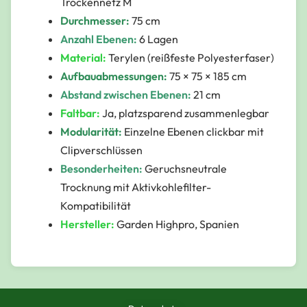
Trockennetz M
Durchmesser:
75 cm
Anzahl Ebenen:
6 Lagen
Material:
Terylen (reißfeste Polyesterfaser)
Aufbauabmessungen:
75 × 75 × 185 cm
Abstand zwischen Ebenen:
21 cm
Faltbar:
Ja, platzsparend zusammenlegbar
Modularität:
Einzelne Ebenen clickbar mit
Clipverschlüssen
Besonderheiten:
Geruchsneutrale
Trocknung mit Aktivkohlefilter-
Kompatibilität
Hersteller:
Garden Highpro, Spanien