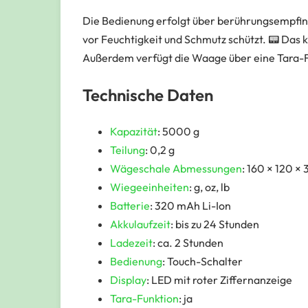
Die Bedienung erfolgt über berührungsempfind
vor Feuchtigkeit und Schmutz schützt. 📟 Das k
Außerdem verfügt die Waage über eine Tara-Funk
Technische Daten
Kapazität
: 5000 g
Teilung
: 0,2 g
Wägeschale Abmessungen
: 160 × 120 ×
Wiegeeinheiten
: g, oz, lb
Batterie
: 320 mAh Li-Ion
Akkulaufzeit
: bis zu 24 Stunden
Ladezeit
: ca. 2 Stunden
Bedienung
: Touch-Schalter
Display
: LED mit roter Ziffernanzeige
Tara-Funktion
: ja