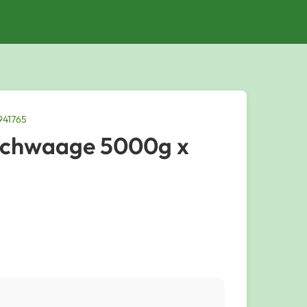
941765
ischwaage 5000g x