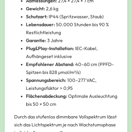
Abmessungen:
27,4 × 27,4 × 7 cm
Gewicht:
2,6 kg
Schutzart:
IP44 (Spritzwasser, Staub)
Lebensdauer:
50.000 Stunden bis 90 %
Restlichtleistung
Garantie:
3 Jahre
Plug&Play-Installation:
IEC-Kabel,
Aufhängeset inklusive
Empfohlener Abstand:
40–60 cm (PPFD-
Spitzen bis 828 µmol/m²/s)
Spannungsbereich:
100–277 VAC,
Leistungsfaktor > 0,95
Flächenabdeckung:
Optimale Ausleuchtung
bis 50 × 50 cm
Durch das stufenlos dimmbare Vollspektrum lässt
sich das Lichtspektrum je nach Wachstumsphase