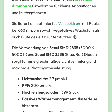
dimmbare
Growlampe für kleine Anbauflächen
und Mutterpflanzen.
Sie liefert ein optimiertes
Vollspektrum
mit Peaks
bei
660 nm
, um sowohl vegetatives Wachstum als
auch Blüte gezielt zu unterstützen. 😀
Die Verwendung von
Seoul SMD 2835
(3000 K,
5000 K) und
Seoul SMD 3535
(Blau, Rot) Dioden
sorgt für eine gleichmäßige Lichtverteilung und
maximale Photosyntheseleistung.
Lichtausbeute:
2,7 µmol/J
PPF:
200 µmol/s
Hochleistungsdioden:
399 Stück
Passives Wärmemanagement:
flüsterleise,
hitzearm