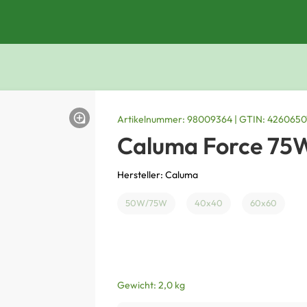
Artikelnummer: 98009364 | GTIN: 426065
Caluma Force 75W
Hersteller: Caluma
50W/75W
40x40
60x60
Gewicht: 2,0 kg