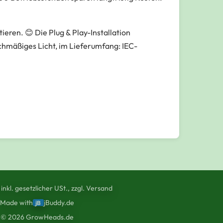
ieren. 😊 Die Plug & Play-Installation
chmäßiges Licht, im Lieferumfang: IEC-
 inkl. gesetzlicher USt., zzgl. Versand
Made with
jBuddy.de
jB
©
2026
GrowHeads.de