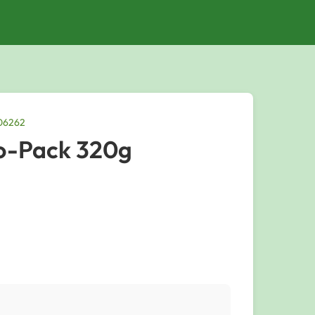
006262
o-Pack 320g