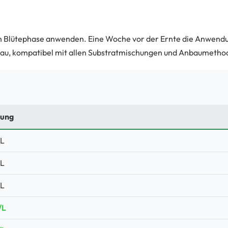
 Blütephase anwenden. Eine Woche vor der Ernte die Anwendun
bau, kompatibel mit allen Substratmischungen und Anbaumetho
rung
/L
/L
/L
/L