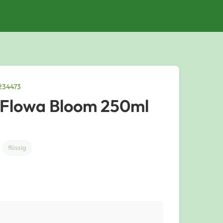
234473
l Flowa Bloom 250ml
flüssig