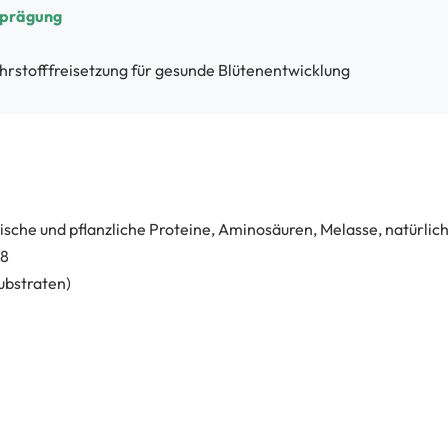
sprägung
rstofffreisetzung für gesunde Blütenentwicklung
ische und pflanzliche Proteine, Aminosäuren, Melasse, natürlic
08
ubstraten)