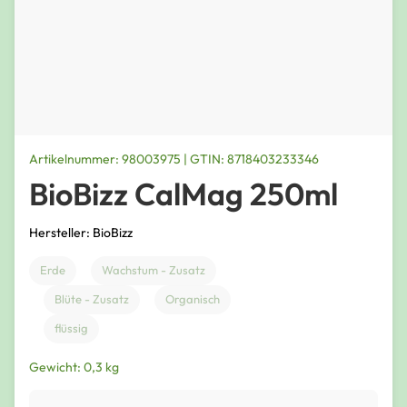
Artikelnummer: 98003975 | GTIN: 8718403233346
BioBizz CalMag 250ml
Hersteller: BioBizz
Erde
Wachstum - Zusatz
Blüte - Zusatz
Organisch
flüssig
Gewicht: 0,3 kg