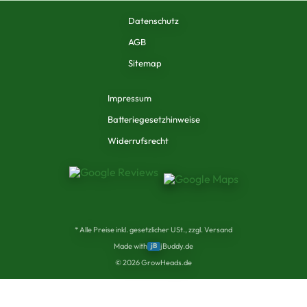
Datenschutz
AGB
Sitemap
Impressum
Batteriegesetzhinweise
Widerrufsrecht
* Alle Preise inkl. gesetzlicher USt., zzgl. Versand
Made with
jB
jBuddy.de
©
2026
GrowHeads.de