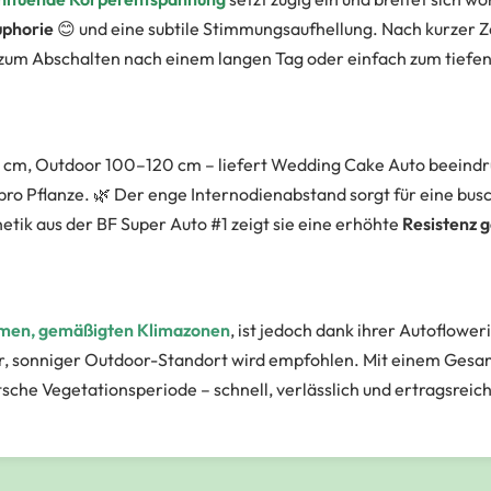
phorie
😊 und eine subtile Stimmungsaufhellung. Nach kurzer Z
zum Abschalten nach einem langen Tag oder einfach zum tiefe
cm, Outdoor 100–120 cm – liefert Wedding Cake Auto beeindr
 Pflanze. 🌿 Der enge Internodienabstand sorgt für eine buschi
etik aus der BF Super Auto #1 zeigt sie eine erhöhte
Resistenz 
men, gemäßigten Klimazonen
, ist jedoch dank ihrer Autoflowe
er, sonniger Outdoor-Standort wird empfohlen. Mit einem Gesa
utsche Vegetationsperiode – schnell, verlässlich und ertragsreich