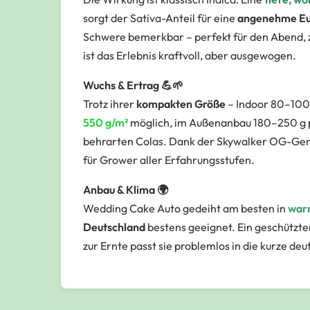
sorgt der Sativa-Anteil für eine
angenehme Eu
Schwere
bemerkbar – perfekt für den Abend, 
ist das Erlebnis kraftvoll, aber ausgewogen.
Wuchs & Ertrag 💪🌱
Trotz ihrer
kompakten Größe
– Indoor 80–100 
550 g/m²
möglich, im Außenanbau 180–250 g pro
behrarten Colas. Dank der
Skywalker OG
-Gen
für Grower aller Erfahrungsstufen.
Anbau & Klima 🌍
Wedding Cake Auto gedeiht am besten in
war
Deutschland
bestens geeignet. Ein geschützt
zur Ernte passt sie problemlos in die kurze de