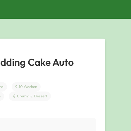
dding Cake Auto
ca
9-10 Wochen
n
🍦 Cremig & Dessert