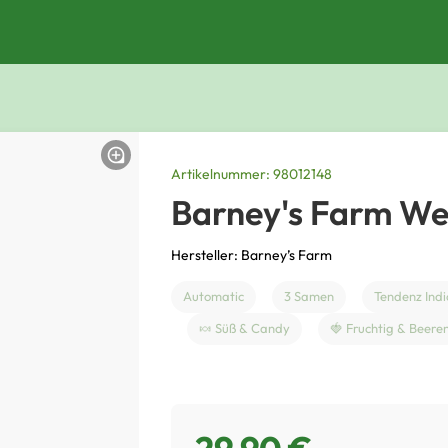
Artikelnummer: 98012148
Barney's Farm We
Hersteller: Barney’s Farm
Automatic
3 Samen
Tendenz Indi
🍬 Süß & Candy
🍓 Fruchtig & Beere