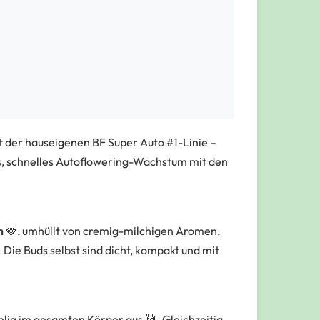
t der hauseigenen
BF Super Auto #1
-Linie –
s, schnelles Autoflowering-Wachstum mit den
n
🍓, umhüllt von cremig-milchigen Aromen,
 Die Buds selbst sind dicht, kompakt und mit
ohlig im gesamten Körper aus 💆. Gleichzeitig