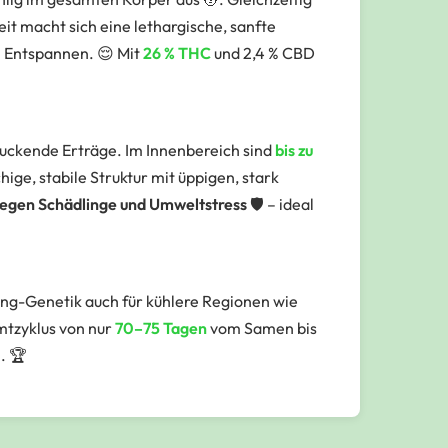
eit macht sich eine
lethargische, sanfte
n Entspannen. 😌 Mit
26 % THC
und 2,4 % CBD
uckende Erträge. Im Innenbereich sind
bis zu
ge, stabile Struktur mit üppigen, stark
gegen Schädlinge und Umweltstress
🛡️ – ideal
ring-Genetik auch für kühlere Regionen wie
mtzyklus von nur
70–75 Tagen
vom Samen bis
. 🏆