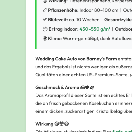
😌
Wirkung:
Tiefenentspannend, körpersc
📏
Pflanzenhöhe:
Indoor 80–100 cm | Out
🌸
Blütezeit:
ca. 10 Wochen |
Gesamtzyklu
📦
Ertrag Indoor:
450–550 g/m²
|
Outdoor
🌍
Klima:
Warm-gemäßigt, dank Autoflower
Wedding Cake Auto von Barney's Farm
entsta
und das Ergebnis ist nichts weniger als außer
Qualitäten einer echten US-Premium-Sorte. 
Geschmack & Aroma 🍰🍓🌿
Das Aromaprofil dieser Sorte ist ein echtes Erl
die an frisch gebackenen Käsekuchen erinnern.
einem dicken, zuckerartigen Kristallbelag über
Wirkung 😌💆😊
Die Wirkung ist klassisch Indica: Eine
tiefe, w