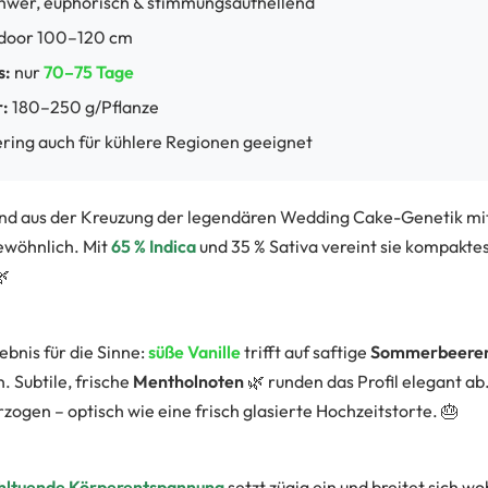
hwer, euphorisch & stimmungsaufhellend
door 100–120 cm
s:
nur
70–75 Tage
:
180–250 g/Pflanze
ing auch für kühlere Regionen geeignet
nd aus der Kreuzung der legendären
Wedding Cake
-Genetik mi
gewöhnlich. Mit
65 % Indica
und 35 % Sativa vereint sie kompakte
🌿
ebnis für die Sinne:
süße Vanille
trifft auf saftige
Sommerbeere
 Subtile, frische
Mentholnoten
🌿 runden das Profil elegant ab.
zogen – optisch wie eine frisch glasierte Hochzeitstorte. 🎂
ohltuende Körperentspannung
setzt zügig ein und breitet sich w