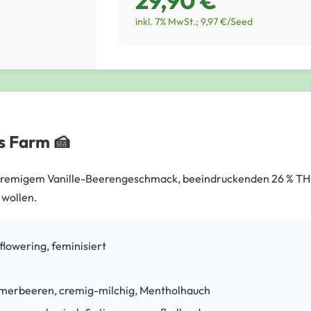
29,90 €
inkl. 7% MwSt.; 9,97 €/Seed
s Farm
🍰
cremigem Vanille-Beerengeschmack, beeindruckenden 26 % THC 
 wollen.
flowering, feminisiert
mmerbeeren, cremig-milchig, Mentholhauch