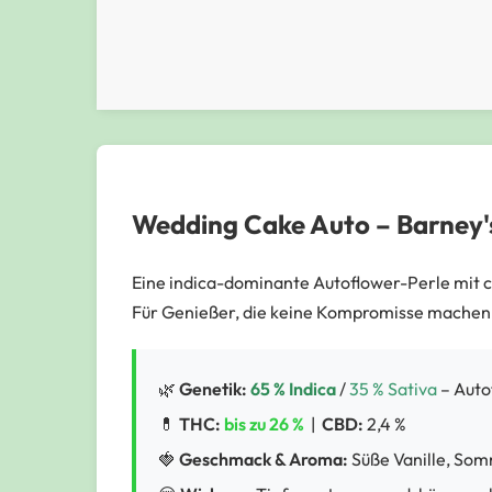
Wedding Cake Auto –
Barney'
Eine indica-dominante Autoflower-Perle mit 
Für Genießer, die keine Kompromisse machen
🌿
Genetik:
65 % Indica
/
35 % Sativa
– Auto
💊
THC:
bis zu 26 %
|
CBD:
2,4 %
🍓
Geschmack & Aroma:
Süße Vanille, So