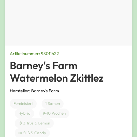
Artikelnummer: 98011422
Barney's Farm
Watermelon Zkittlez
Hersteller: Barney’s Farm
Feminisiert
1 Samen
Hybrid
9-10 Wochen
🍋 Zitrus & Lemon
🍬 Süß & Candy