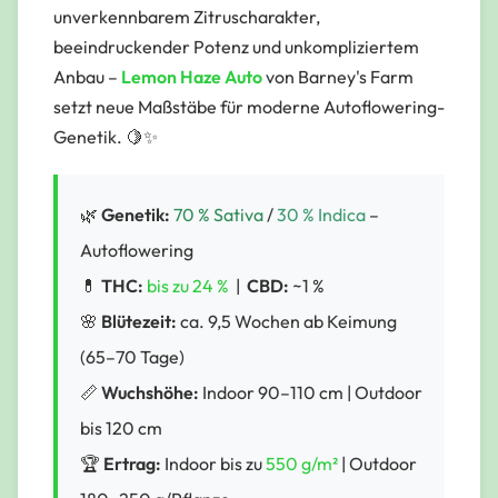
unverkennbarem Zitruscharakter,
beeindruckender Potenz und unkompliziertem
Anbau –
Lemon Haze Auto
von Barney's Farm
setzt neue Maßstäbe für moderne Autoflowering-
Genetik. 🍋✨
🌿
Genetik:
70 % Sativa
/
30 % Indica
–
Autoflowering
💊
THC:
bis zu 24 %
|
CBD:
~1 %
🌸
Blütezeit:
ca. 9,5 Wochen ab Keimung
(65–70 Tage)
📏
Wuchshöhe:
Indoor 90–110 cm | Outdoor
bis 120 cm
🏆
Ertrag:
Indoor bis zu
550 g/m²
| Outdoor