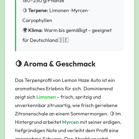
180–250 g/Pflanze
🍋
Terpene:
Limonen · Myrcen ·
Caryophyllen
🌍
Klima:
Warm bis gemäßigt – geeignet
für Deutschland 🇩🇪
🍋 Aroma & Geschmack
Das Terpenprofil von Lemon Haze Auto ist ein
aromatisches Erlebnis für sich. Dominierend
zeigt sich
Limonen
– frisch, spritzig und
unverkennbar zitrusartig, wie frisch geriebene
Zitronenschale an einem Sommermorgen. 🍋 Im
Hintergrund arbeitet
Myrcen
mit seiner erdigen,
tiefgründigen Note und verleiht dem Profil eine
angenehme Schwere. Den Abschluss setzt