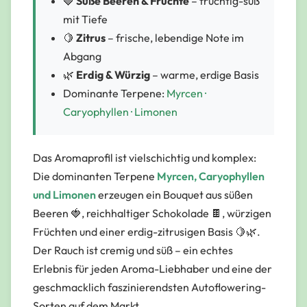
🍓
Süße Beeren & Früchte
– fruchtig-süß
mit Tiefe
🍋
Zitrus
– frische, lebendige Note im
Abgang
🌿
Erdig & Würzig
– warme, erdige Basis
Dominante Terpene:
Myrcen ·
Caryophyllen · Limonen
Das Aromaprofil ist vielschichtig und komplex:
Die dominanten Terpene
Myrcen, Caryophyllen
und Limonen
erzeugen ein Bouquet aus süßen
Beeren 🍓, reichhaltiger Schokolade 🍫, würzigen
Früchten und einer erdig-zitrusigen Basis 🍋🌿.
Der Rauch ist cremig und süß – ein echtes
Erlebnis für jeden Aroma-Liebhaber und eine der
geschmacklich faszinierendsten Autoflowering-
Sorten auf dem Markt.