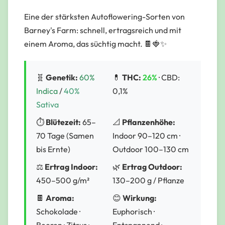
Eine der stärksten Autoflowering-Sorten von
Barney's Farm: schnell, ertragsreich und mit
einem Aroma, das süchtig macht. 🍫🍓✨
🧬
Genetik:
60%
💊
THC:
26%
· CBD:
Indica
/
40%
0,1%
Sativa
⏱️
Blütezeit:
65–
📐
Pflanzenhöhe:
70 Tage (Samen
Indoor 90–120 cm ·
bis Ernte)
Outdoor 100–130 cm
⚖️
Ertrag Indoor:
🌿
Ertrag Outdoor:
450–500 g/m²
130–200 g / Pflanze
🍫
Aroma:
😊
Wirkung:
Schokolade ·
Euphorisch ·
Beeren · Zitrus ·
Entspannend ·