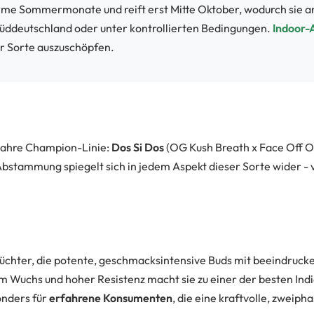
me Sommermonate und reift erst Mitte Oktober, wodurch sie anf
Süddeutschland oder unter kontrollierten Bedingungen.
Indoor-A
er Sorte auszuschöpfen.
wahre Champion-Linie:
Dos Si Dos
(OG Kush Breath x Face Off 
Abstammung spiegelt sich in jedem Aspekt dieser Sorte wider - 
Züchter, die potente, geschmacksintensive Buds mit beeindruck
 Wuchs und hoher Resistenz macht sie zu einer der besten In
onders für
erfahrene Konsumenten
, die eine kraftvolle, zweip