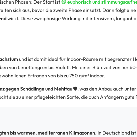
tischen Phasen: Der Start ist
😊 euphorisch und stimmungsaufhe
eiten sich aus, bevor die zweite Phase einsetzt. Dann folgt eine
end
wirkt. Diese zweiphasige Wirkung mit intensivem, langanh
achstum
und ist damit ideal für Indoor-Räume mit begrenzter H
ben von Limettengrün bis Violett. Mit einer Blütezeit von nur 6
wöhnlichen Erträgen von bis zu 750 g/m² indoor.
nz gegen Schädlinge und Mehltau
🛡️, was den Anbau auch unter
cht sie zu einer pflegeleichten Sorte, die auch Anfängern gute 
ten bis warmen, mediterranen Klimazonen
. In Deutschland i