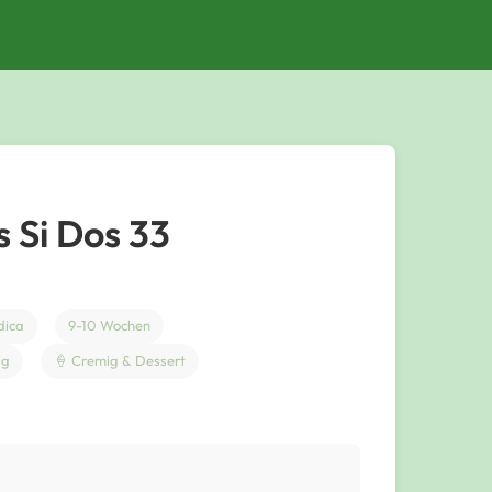
 Si Dos 33
dica
9-10 Wochen
ig
🍦 Cremig & Dessert