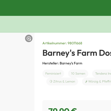
Artikelnummer: 98011668
Barney's Farm Dos
Hersteller: Barney’s Farm
Feminisiert
10 Samen
Tendenz In
🍋 Zitrus & Lemon
🌶️ Würzig & Pfeffr