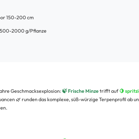
oor 150-200 cm
 1500-2000 g/Pflanze
 wahre Geschmacksexplosion:
🍃 Frische Minze
trifft auf
🍋 spritz
uancen 🌿 runden das komplexe, süß-würzige Terpenprofil ab und
ten.