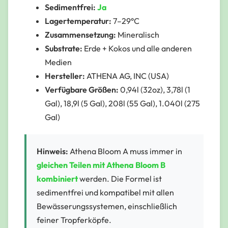
Sedimentfrei:
Ja
Lagertemperatur:
7–29°C
Zusammensetzung:
Mineralisch
Substrate:
Erde + Kokos und alle anderen
Medien
Hersteller:
ATHENA AG, INC (USA)
Verfügbare Größen:
0,94l (32oz), 3,78l (1
Gal), 18,9l (5 Gal), 208l (55 Gal), 1.040l (275
Gal)
Hinweis:
Athena Bloom A muss immer in
gleichen Teilen mit Athena Bloom B
kombiniert
werden. Die Formel ist
sedimentfrei und kompatibel mit allen
Bewässerungssystemen, einschließlich
feiner Tropferköpfe.