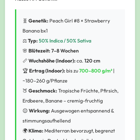
🧬
Genetik:
Peach Girl #8 × Strawberry
Banana bx1
⚖️
Typ:
50% Indica / 50% Sativa
🌸
Blütezeit:
7–8 Wochen
📏
Wuchshöhe (Indoor):
ca.
120 cm
🏆
Ertrag (Indoor):
bis zu
700–800 g/m²
|
~180–260 g/Pflanze
🍑
Geschmack:
Tropische Früchte, Pfirsich,
Erdbeere, Banane – cremig-fruchtig
😌
Wirkung:
Ausgewogen entspannend &
stimmungsaufhellend
🌍
Klima:
Mediterran bevorzugt, begrenzt