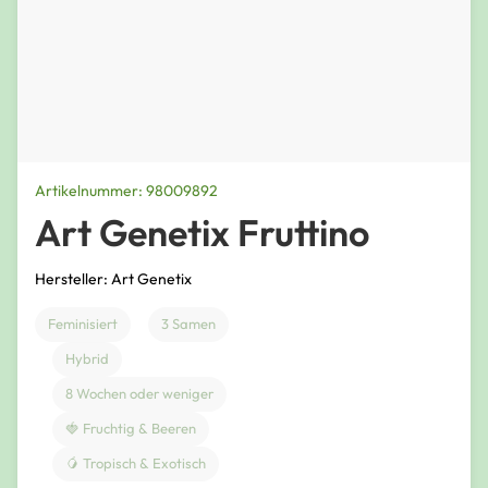
Artikelnummer: 98009892
Art Genetix Fruttino
Hersteller: Art Genetix
Feminisiert
3 Samen
Hybrid
8 Wochen oder weniger
🍓 Fruchtig & Beeren
🥭 Tropisch & Exotisch