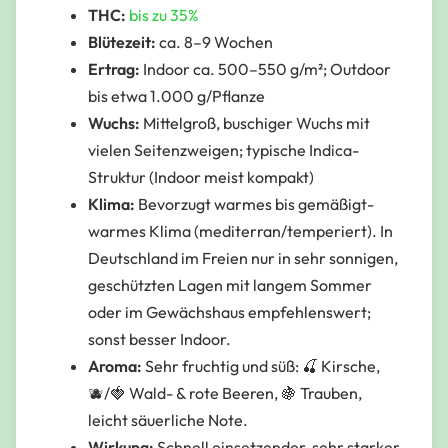
THC:
bis zu 35%
Blütezeit:
ca. 8–9 Wochen
Ertrag:
Indoor ca. 500–550 g/m²; Outdoor
bis etwa 1.000 g/Pflanze
Wuchs:
Mittelgroß, buschiger Wuchs mit
vielen Seitenzweigen; typische Indica-
Struktur (Indoor meist kompakt)
Klima:
Bevorzugt warmes bis gemäßigt-
warmes Klima (mediterran/temperiert). In
Deutschland im Freien nur in sehr sonnigen,
geschützten Lagen mit langem Sommer
oder im Gewächshaus empfehlenswert;
sonst besser Indoor.
Aroma:
Sehr fruchtig und süß: 🍒 Kirsche,
🫐/🍓 Wald- & rote Beeren, 🍇 Trauben,
leicht säuerliche Note.
Wirkung:
Schnell einsetzender, sehr starker