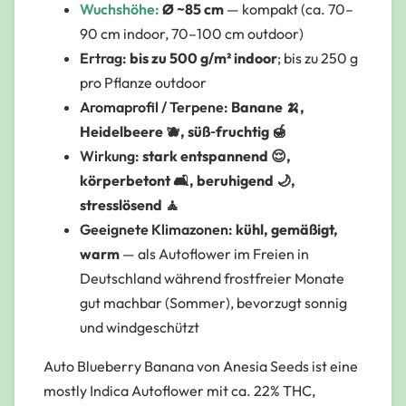
Wuchshöhe:
Ø ~85 cm
— kompakt (ca. 70–
90 cm indoor, 70–100 cm outdoor)
Ertrag:
bis zu 500 g/m² indoor
; bis zu 250 g
pro Pflanze outdoor
Aromaprofil / Terpene:
Banane 🍌,
Heidelbeere 🫐, süß‑fruchtig 🍯
Wirkung:
stark entspannend 😌,
körperbetont 🛋️, beruhigend 🌙,
stresslösend 🧘
Geeignete Klimazonen:
kühl, gemäßigt,
warm
— als Autoflower im Freien in
Deutschland während frostfreier Monate
gut machbar (Sommer), bevorzugt sonnig
und windgeschützt
Auto Blueberry Banana von Anesia Seeds ist eine
mostly Indica Autoflower mit ca. 22% THC,