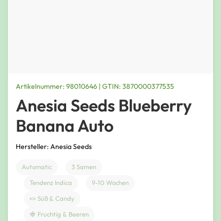
Artikelnummer: 98010646 | GTIN: 3870000377535
Anesia Seeds Blueberry
Banana Auto
Hersteller: Anesia Seeds
Automatic
3 Samen
Tendenz Indica
9-10 Wochen
🍬 Süß & Candy
🍓 Fruchtig & Beeren