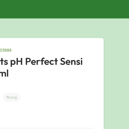
003888
s pH Perfect Sensi
ml
flüssig