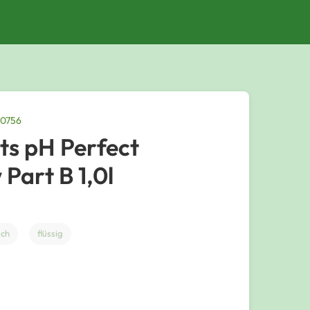
10756
ts pH Perfect
Part B 1,0l
sch
flüssig