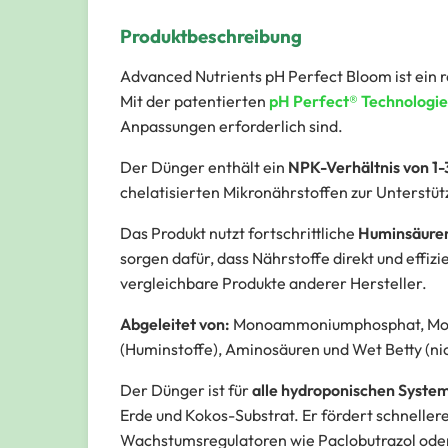
Produktbeschreibung
Advanced Nutrients pH Perfect Bloom ist ein 
Mit der patentierten
pH Perfect® Technologie
Anpassungen erforderlich sind.
Der Dünger enthält ein
NPK-Verhältnis von 1-
chelatisierten Mikronährstoffen zur Unterstüt
Das Produkt nutzt fortschrittliche
Huminsäuren 
sorgen dafür, dass Nährstoffe direkt und effiz
vergleichbare Produkte anderer Hersteller.
Abgeleitet von:
Monoammoniumphosphat, Monoka
(Huminstoffe), Aminosäuren und Wet Betty (nic
Der Dünger ist für
alle hydroponischen Syste
Erde und Kokos-Substrat. Er fördert schnelle
Wachstumsregulatoren
wie Paclobutrazol ode