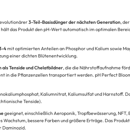
revolutionärer
3-Teil-Basisdünger der nächsten Generation
, de
hält das Produkt den pH-Wert automatisch im optimalen Bereic
3-4
mit optimierten Anteilen an Phosphor und Kalium sowie Ma
zung einer dichten Blütenentwicklung.
als Tenside und Chelatbildner
, die die Nährstoffaufnahme fö
ient in die Pflanzenzellen transportiert werden. pH Perfect Bloo
liumphosphat, Kaliumnitrat, Kaliumsulfat und Harnstoff. Das 
htionische Tenside).
me
geeignet, einschließlich Aeroponik, Tropfbewässerung, NFT, 
res Wachstum, bessere Farben und größere Erträge. Das Produkt
r Daminozid.