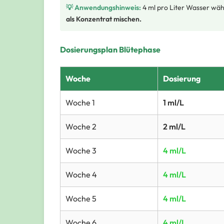
💡 Anwendungshinweis:
4 ml pro Liter Wasser wäh
als Konzentrat mischen.
Dosierungsplan Blütephase
Woche
Dosierung
Woche 1
1 ml/L
Woche 2
2 ml/L
Woche 3
4 ml/L
Woche 4
4 ml/L
Woche 5
4 ml/L
Woche 6
4 ml/L