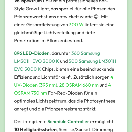
Vollspektrum LED
ist ein professionelles Bar-
Style Grow Light, das speziell für alle Phasen des
Pflanzenwachstums entwickelt wurde 😊. Mit
einer Gesamtleistung von
300 W
liefert sie eine
gleichmäßige Lichtverteilung und tiefe
Penetration im Pflanzenbestand.
896 LED-Dioden
, darunter
360 Samsung
LM301H EVO 3000 K
und
500 Samsung LM301H
EVO 5000 K
Chips, bieten eine beeindruckende
Effizienz und Lichtstärke 🌱. Zusätzlich sorgen
4
UV-Dioden (395 nm)
,
28 OSRAM 660 nm
und
4
OSRAM 730 nm
Far-Red-Dioden für ein
optimales Lichtspektrum, das die Photosynthese
anregt und die Pflanzenresistenz stärkt.
Der integrierte
Schedule Controller
ermöglicht
10 Helligkeitsstufen
, Sunrise/Sunset-Dimmung