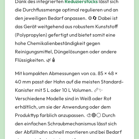
Dank des integrierten
Reduzierstücks
lässt sich
die Durchflussmenge optimal regulieren und an
den jeweiligen Bedarf anpassen. ⚙️🔄 Dabei ist
das Gerät weitgehend aus robustem Kunststoff
(Polypropylen) gefertigt und bietet somit eine
hohe Chemikalienbeständigkeit gegen
Reinigungsmittel, Düngelösungen oder andere
Flüssigkeiten. 🌿🧴
Mit kompakten Abmessungen von ca. 85 × 48 ×
40 mm passt der Hahn auf die meisten Standard-
Kanister mit 5 L oder 10 L Volumen. 📏✨
Verschiedene Modelle sind in Weiß oder Rot
erhältlich, um sie der Anwendung oder dem
Produkttyp farblich anzupassen. 🎨️🔴⚪ Durch
den einfachen Schraubmechanismus lässt sich
der Abfüllhahn schnell montieren und bei Bedarf