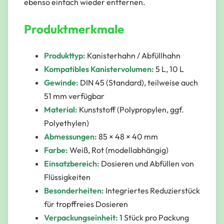
ebenso einfach wieder entfernen.
Produktmerkmale
Produkttyp:
Kanisterhahn / Abfüllhahn
Kompatibles Kanistervolumen:
5 L, 10 L
Gewinde:
DIN 45 (Standard), teilweise auch
51 mm verfügbar
Material:
Kunststoff (Polypropylen, ggf.
Polyethylen)
Abmessungen:
85 × 48 × 40 mm
Farbe:
Weiß, Rot (modellabhängig)
Einsatzbereich:
Dosieren und Abfüllen von
Flüssigkeiten
Besonderheiten:
Integriertes Reduzierstück
für tropffreies Dosieren
Verpackungseinheit:
1 Stück pro Packung