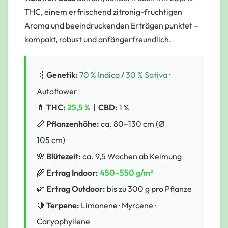
THC, einem erfrischend zitronig-fruchtigen
Aroma und beeindruckenden Erträgen punktet –
kompakt, robust und anfängerfreundlich.
🧬
Genetik:
70 % Indica
/
30 % Sativa
·
Autoflower
💊
THC:
25,5 %
|
CBD:
1 %
📏
Pflanzenhöhe:
ca. 80–130 cm (Ø
105 cm)
🌸
Blütezeit:
ca. 9,5 Wochen ab Keimung
🌾
Ertrag Indoor:
450–550 g/m²
🌿
Ertrag Outdoor:
bis zu 300 g pro Pflanze
🍋
Terpene:
Limonene · Myrcene ·
Caryophyllene