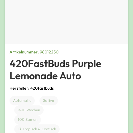
Artikelnummer: 98012250
420FastBuds Purple
Lemonade Auto
Hersteller: 420fastbuds
Automatic
Sativa
9-10 Wochen
100 Samen
🥭 Tropisch & Exotisch