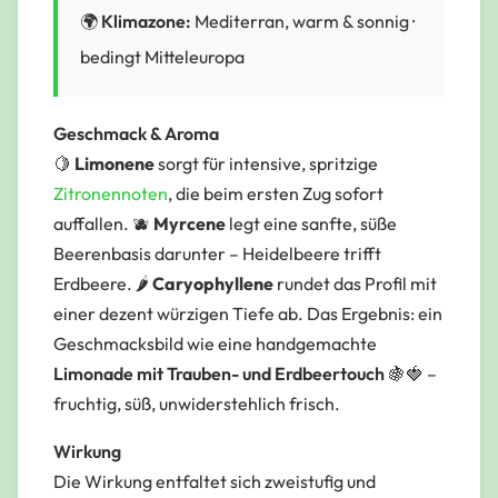
🌍
Klimazone:
Mediterran, warm & sonnig ·
bedingt Mitteleuropa
Geschmack & Aroma
🍋
Limonene
sorgt für intensive, spritzige
Zitronennoten
, die beim ersten Zug sofort
auffallen. 🫐
Myrcene
legt eine sanfte, süße
Beerenbasis darunter – Heidelbeere trifft
Erdbeere. 🌶️
Caryophyllene
rundet das Profil mit
einer
dezent würzigen
Tiefe ab. Das Ergebnis: ein
Geschmacksbild wie eine handgemachte
Limonade mit Trauben- und Erdbeertouch
🍇🍓 –
fruchtig, süß, unwiderstehlich frisch.
Wirkung
Die Wirkung entfaltet sich zweistufig und