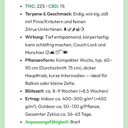
THC:
22% •
CBD:
1%
Terpene & Geschmack:
Erdig, würzig, süß
mit Pinie/Kräutern und feinen
Zitrus‑Untertönen
🌲🌿🌶️🍯🍋
Wirkung:
Tief entspannend, körperlastig;
kann schläfrig machen, Couch‑Lock und
Munchies 😌🛋️😴🍽️
Pflanzenform:
Kompakter Wuchs, typ. 60–
90 cm (Durchschnitt: 75 cm), dicker
Haupttrieb, kurze Internodien — ideal für
Balkon oder kleine Zelte.
Blütezeit:
ca. 8–9 Wochen (≈8,5 Wochen)
Ertrag:
Indoor ca. 400–500 g/m² (≈450
g/m²); Outdoor ca. 50–130 g/Pflanze.
Gesamter Zyklus ca. 56–63 Tage.
Anpassungsfähigkeit:
Breit