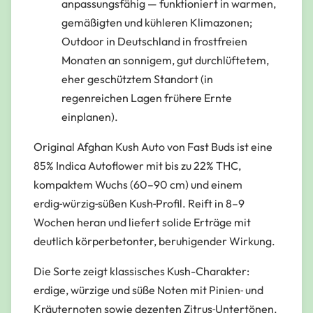
anpassungsfähig — funktioniert in warmen,
gemäßigten und kühleren Klimazonen;
Outdoor in Deutschland in frostfreien
Monaten an sonnigem, gut durchlüftetem,
eher geschütztem Standort (in
regenreichen Lagen frühere Ernte
einplanen).
Original Afghan Kush Auto von Fast Buds ist eine
85% Indica Autoflower mit bis zu 22% THC,
kompaktem Wuchs (60–90 cm) und einem
erdig‑würzig‑süßen Kush‑Profil. Reift in 8–9
Wochen heran und liefert solide Erträge mit
deutlich körperbetonter, beruhigender Wirkung.
Die Sorte zeigt klassisches Kush-Charakter:
erdige, würzige und süße Noten mit Pinien‑ und
Kräuternoten sowie dezenten Zitrus‑Untertönen.