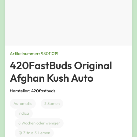
Artikelnummer: 98011019
420FastBuds Original
Afghan Kush Auto
Hersteller: 420fastbuds
Automatic
3 Samen
Indica
8 Wochen oder weniger
🍋 Zitrus & Lemon